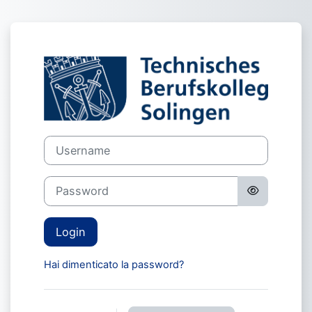
Vai al contenuto principale
Login su TBK S
Username
Password
Login
Hai dimenticato la password?