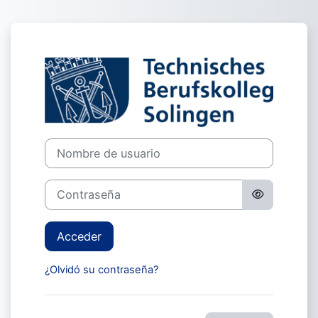
Salta al contenido principal
Entrar a TBK S
Nombre de usuario
Contraseña
Acceder
¿Olvidó su contraseña?